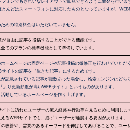
ートフォンでもきれいなレイアウトで閲覧できるように開発を行いま
ほとんどはスマートフォンに対応したものとなっていますが、WE
。
のための特別料金はいただいていません。
様が自由に記事を投稿することができる機能です。
は全てのプランの標準機能として準備しています。
のホームページの固定ページや記事投稿の微修正を行わせていただ
Bサイトの記事を『生きた記事』にするためです。
報が記載されている記事が複数あった場合に、検索エンジンはどち
『より更新頻度が高いWEBサイト』というものがあります。
に活動しているホームページを作り上げます。
Bサイトに訪れたユーザーの流入経路や行動等を見るために利用しま
えるWEBサイトでも、必ずユーザーが離脱する要因があります。
所の改善や、需要のあるキーワードを伸ばしてあげることで、ユーザ