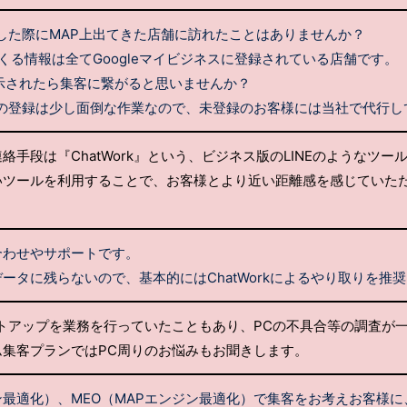
検索した際にMAP上出てきた店舗に訪れたことはありませんか？
出てくる情報は全てGoogleマイビジネスに登録されている店舗です。
示されたら集客に繋がると思いませんか？
ネスの登録は少し面倒な作業なので、未登録のお客様には当社で代行
絡手段は『ChatWork』という、ビジネス版のLINEのようなツー
いツールを利用することで、お客様とより近い距離感を感じていた
合わせやサポートです。
ータに残らないので、基本的にはChatWorkによるやり取りを推
トアップを業務を行っていたこともあり、PCの不具合等の調査が
ム集客プランではPC周りのお悩みもお聞きします。
ン最適化）、MEO（MAPエンジン最適化）で集客をお考えお客様に