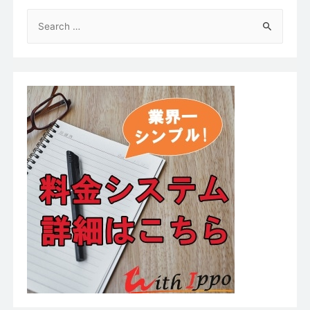
検
索
対
象
: