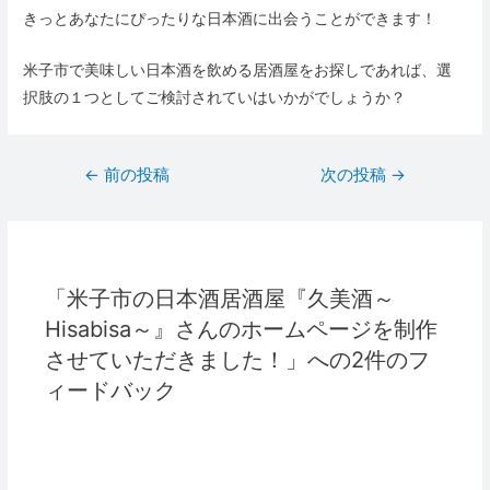
きっとあなたにぴったりな日本酒に出会うことができます！
米子市で美味しい日本酒を飲める居酒屋をお探しであれば、選
択肢の１つとしてご検討されていはいかがでしょうか？
投
←
前の投稿
次の投稿
→
稿
ナ
ビ
「米子市の日本酒居酒屋『久美酒～
ゲ
Hisabisa～』さんのホームページを制作
ー
させていただきました！」への2件のフ
シ
ィードバック
ョ
ン