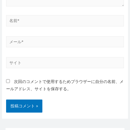
名
前
*
メ
ー
ル
サ
*
イ
ト
次回のコメントで使用するためブラウザーに自分の名前、メ
ールアドレス、サイトを保存する。